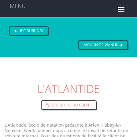
MENU
HEC BURUNDI
MOULIN DE WANLIN
L'ATLANTIDE
VOIR LE SITE DU CLIENT
L'Atlantide, école de natation présente à Arlon, Habay-la-
Neuve et Neufchâteau, nous a confié le travail de refonte de
son site internet. Pour des questions de facilité le client ne