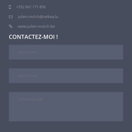
+352 661 171 856
julien.motch@selkea.lu
www.julien-motch.be
CONTACTEZ-MOI !